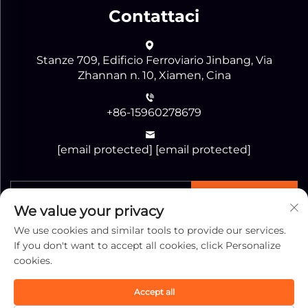
Contattaci
Stanze 709, Edificio Ferroviario Jinbang, Via
Zhannan n. 10, Xiamen, Cina
+86-15960278679
[email protected]
[email protected]
INVIA
We value your privacy
We use cookies and similar tools to provide our services.
If you don't want to accept all cookies, click Personalize
cookies.
Copyright © Xiamen Jiaguang Import & Export
Accept all
Corporation Tutti i diritti riservati -
Informativa sulla