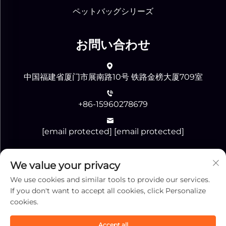
ペットバッグシリーズ
お問い合わせ
中国福建省厦门市展南路10号 铁路金榜大厦709室
+86-15960278679
[email protected]
[email protected]
We value your privacy
送信
We use cookies and similar tools to provide our services.
If you don't want to accept all cookies, click Personalize
cookies.
Accept all