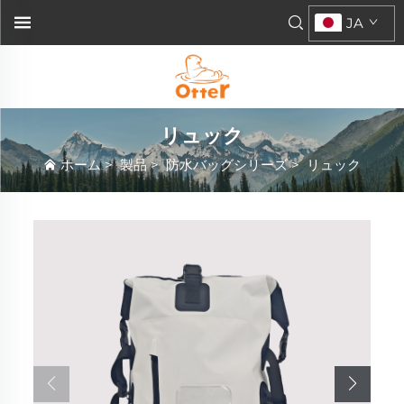
JA
リュック
ホーム
>
製品
>
防水バッグシリーズ
>
リュック