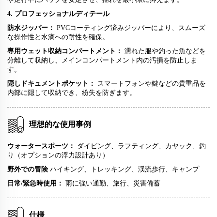
4. プロフェッショナルディテール
防水ジッパー：
PVCコーティング済みジッパーにより、スムーズ
な操作性と水滴への耐性を確保。
専用ウェット収納コンパートメント：
濡れた服や釣った魚などを
分離して収納し、メインコンパートメント内の汚損を防止しま
す。
隠しドキュメントポケット：
スマートフォンや鍵などの貴重品を
内部に隠して収納でき、紛失を防ぎます。
理想的な使用事例
ウォータースポーツ：
ダイビング、ラフティング、カヤック、釣
り（オプションの浮力設計あり）
野外での冒険
ハイキング、トレッキング、渓流歩行、キャンプ
日常/緊急時使用：
雨に強い通勤、旅行、災害備蓄
仕様