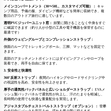
メインコンパートメント（30〜50L、カスタマイズ可能）：
キャ
ンプ用品、予備の服、ダイビング機材などを簡単に収納でき、複
数日のアウトドア旅行に適しています。
透明PVCジッパーユニット窓：
頻繁に開けることなく中身をすぐ
に確認できます（釣り人が小型の工具や電子機器を保管するのに
最適です）
外側のウェビングループとコンプレッションストラップ：
側面のループでトレッキングポール、三脚、マットなどを固定で
きます。
底部のアタッチメントポイントにはダイビングフィンやロープを
装着でき、両手を自由に保てます。
3. 安全性と快適性
360
°
反射ストリップ：
夜間のハイキングやロードサイクリング中
の視認性を高め、安全性を向上させます。
厚手の通気性バックパネルと広いショルダーストラップ：
EVAメ
ッシュ製バックパネルで通気性が向上し、汗のたまりを軽減し、
長時間の使用でも快適な重量配分を実現します。
アジャスタブルチェスト/ベルトストラップ（オプション）：
登攀
や走行中にパックを安定させ、揺れを最小限に抑えます。