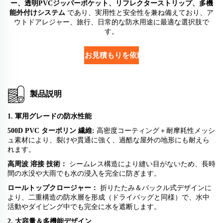
ー、透明PVCジッパーポケット、リフレクターストリップ、多機
能外付けシステム
であり、実用性と安全性を兼ね備えており、ア
ウトドアレジャー、旅行、日常的な防水用途に最適な選択肢で
す。
お見積もりを依頼する
製品説明
1. 軍用グレードの防水性能
500D PVC
ターポリン
繊維:
高密度コーティング＋耐摩耗性メッシ
ュ素材により、裂けや貫通に強く、過酷な屋外の地形にも耐えら
れます。
高周波
溶接
技術：
シームレス構造により縫い目がないため、長時
間の水没や大雨でも水の浸入を完全に防ぎます。
ロールトップクロージャー：
折りたたみ＆バックル式デザインに
より、二重構造の防水層を形成（ドライバッグと同様）で、水中
活動やダイビング中でも完全に水を遮断します。
2. 大容量＆多機能デザイン