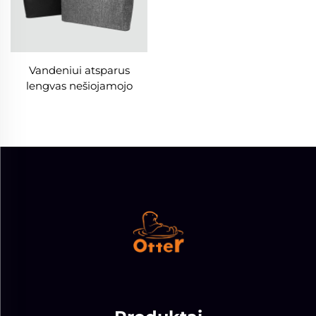
Vandeniui atsparus
lengvas nešiojamojo
kompiuterio rankenėlės
maišas