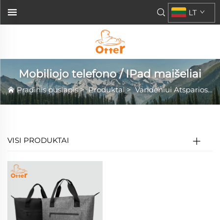
LT
Mobiliojo telefono / IPad maišeliai
Pradinis puslapis
>
Produktai
>
Vandeniui Atsparios Krepšių Serijos
VISI PRODUKTAI