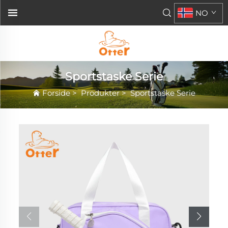
NO
Sportstaske Serie
Forside
>
Produkter
>
Sportstaske Serie