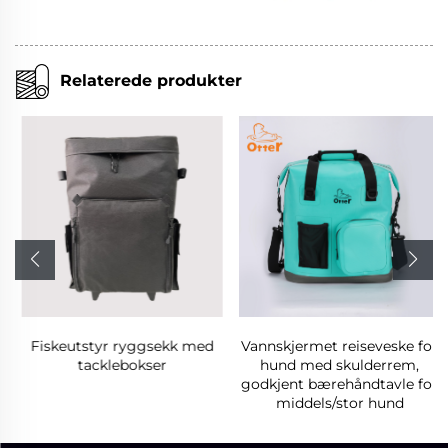
Relaterede produkter
Fiskeutstyr ryggsekk med
Vannskjermet reiseveske for
tacklebokser
hund med skulderrem,
godkjent bærehåndtavle for
middels/stor hund