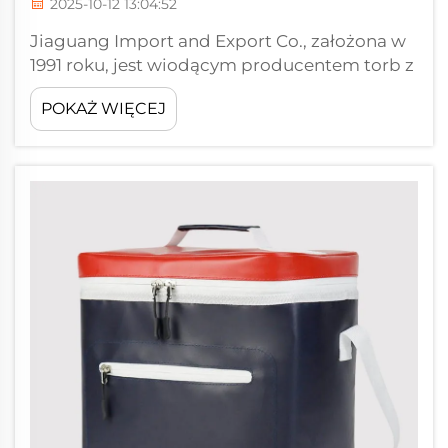
2025-10-12 13:04:52
Jiaguang Import and Export Co., założona w
1991 roku, jest wiodącym producentem torb z
dużą liczbą doświadczonych pracowników.
POKAŻ WIĘCEJ
Skupiając się na badaniach i rozwoju,
produkcji, sprzedaży oraz eksporterze,
Jiaguang cieszy się dobrą pozycją w branży.
Mieszkanie ma powierzchnię całkowitą
większą niż ...