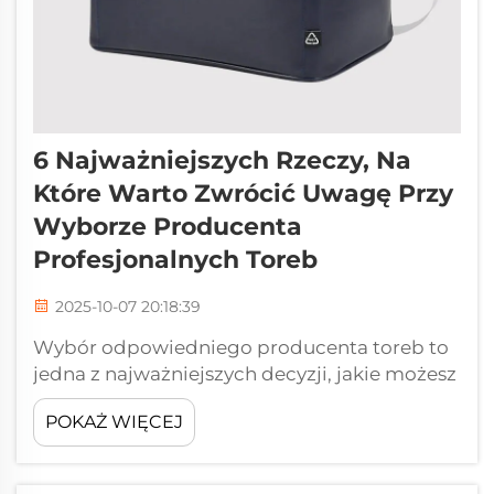
6 Najważniejszych Rzeczy, Na
Które Warto Zwrócić Uwagę Przy
Wyborze Producenta
Profesjonalnych Toreb
2025-10-07 20:18:39
Wybór odpowiedniego producenta toreb to
jedna z najważniejszych decyzji, jakie możesz
podjąć dla swojej marki lub linii produktów.
POKAŻ WIĘCEJ
To relacja, która dotyczy nie tylko produkcji,
ale także znalezienia partnera, który rozumie
Twoją wizję, ...