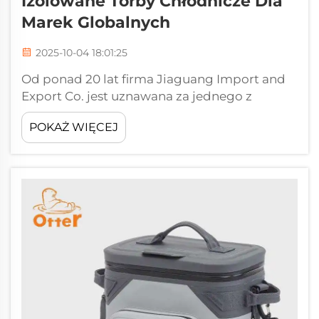
Izolowane Torby Chłodnicze Dla
Marek Globalnych
2025-10-04 18:01:25
Od ponad 20 lat firma Jiaguang Import and
Export Co. jest uznawana za jednego z
wiodących producentów toreb. Długa
POKAŻ WIĘCEJ
obecność na rynku pozwala nam uważać się
za ekspertów w identyfikowaniu najlepszych
cech i...