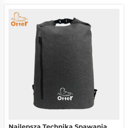
świata. Wybieranie najlepszych materiałów
na torby komputerowe, aby znaleźć
odpowiedni materiał dla l...
Najlepsza Technika Spawania