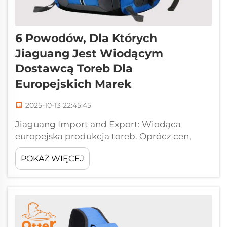
6 Powodów, Dla Których
Jiaguang Jest Wiodącym
Dostawcą Toreb Dla
Europejskich Marek
2025-10-13 22:45:45
Jiaguang Import and Export: Wiodąca
europejska produkcja toreb. Oprócz cen,
jakość jest najważniejsza dla europejskich
POKAŻ WIĘCEJ
kupujących podczas poszukiwania
producenta za granicą. "Jiaguang zyskało
uznanie jako zaufana marka obsługująca
potrzeby hurtowe..."