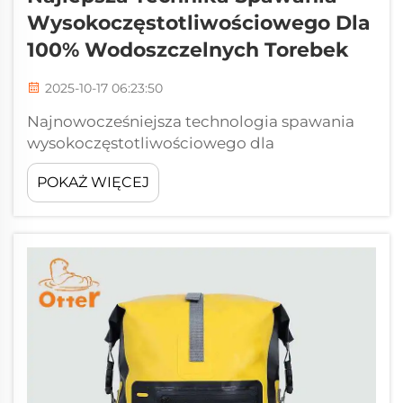
Wysokoczęstotliwościowego Dla
100% Wodoszczelnych Torebek
2025-10-17 06:23:50
Najnowocześniejsza technologia spawania
wysokoczęstotliwościowego dla
NAJLEPSZYCH wodoszczelnych produktów.
POKAŻ WIĘCEJ
W Jiaguang posiadamy najnowocześniejszą
technologię spawania
wysokoczęstotliwościowego, aby tworzyć
najlepsze dostępne wodoszczelne torebki.
Wykorzystujemy własne urządzenia do
spawania wysokoczęstotliwościowego...