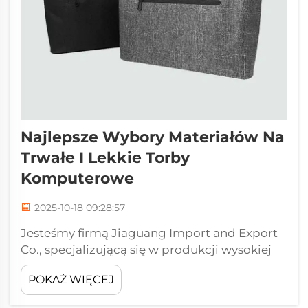
Najlepsze Wybory Materiałów Na
Trwałe I Lekkie Torby
Komputerowe
2025-10-18 09:28:57
Jesteśmy firmą Jiaguang Import and Export
Co., specjalizującą się w produkcji wysokiej
jakości toreb komputerowych; produkujemy
POKAŻ WIĘCEJ
wiele lekkich, odpornych na zużycie toreb
komputerowych dla klientów z całego