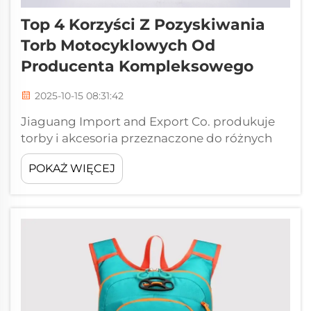
Top 4 Korzyści Z Pozyskiwania
Torb Motocyklowych Od
Producenta Kompleksowego
2025-10-15 08:31:42
Jiaguang Import and Export Co. produkuje
torby i akcesoria przeznaczone do różnych
czynności na otwartym powietrzu, opieki nad
POKAŻ WIĘCEJ
zwierzętami domowymi, przyborów
szkolnych, sprzętu komputerowego itp.
Jiaguang zdobyło uznanie na rynku jako
wiarygodna marka oferująca klientom
produkty wysokiej jakości wo...