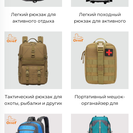
Легкий рюкзак для
Легкий походный
активного отдыха
рюкзак для активного
отдыха
Тактический рюкзак для
Портативный мешок-
охоты, рыбалки и других
органайзер для
активных видов отдыха
наружного спортивного
снаряжения,
тактический чехол для
хранения, аптечка