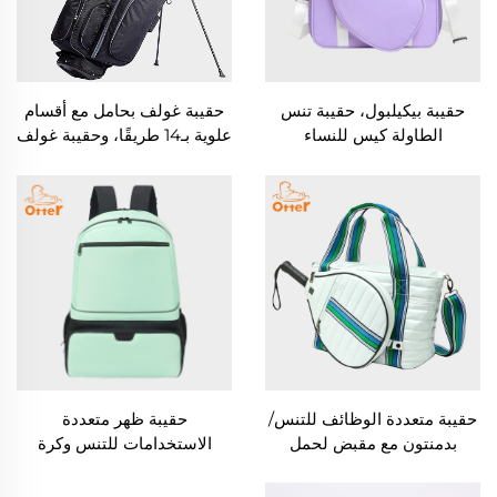
حقيبة بيكيلبول، حقيبة تنس
حقيبة غولف بحامل مع أقسام
الطاولة كيس للنساء
علوية بـ14 طريقًا، وحقيبة غولف
بحزام مزدوج قابل للتعديل
للرجال
حقيبة متعددة الوظائف للتنس/
حقيبة ظهر متعددة
بدمنتون مع مقبض لحمل
الاستخدامات للتنس وكرة
المضرب
الريشة - حقيبة رياضية ويومية
مقاومة للماء