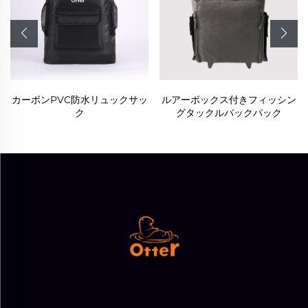
ッ
ルアーボックス付きフィッシン
車輪付き防水ローリングダッフ
グタックルバックパック
ルバッグ トラベルラゲージ