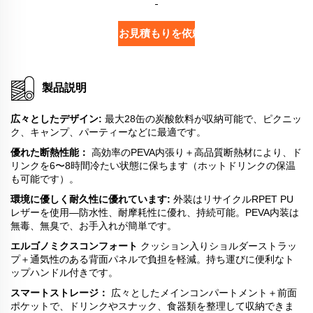
お見積もりを依頼する
製品説明
広々としたデザイン:
最大28缶の炭酸飲料が収納可能で、ピクニッ
ク、キャンプ、パーティーなどに最適です。
優れた断熱性能：
高効率のPEVA内張り＋高品質断熱材により、ド
リンクを6〜8時間冷たい状態に保ちます（ホットドリンクの保温
も可能です）。
環境に優しく耐久性に優れています:
外装はリサイクルRPET PU
レザーを使用—防水性、耐摩耗性に優れ、持続可能。PEVA内装は
無毒、無臭で、お手入れが簡単です。
エルゴノミクスコンフォート
クッション入りショルダーストラッ
プ＋通気性のある背面パネルで負担を軽減。持ち運びに便利なト
ップハンドル付きです。
スマートストレージ：
広々としたメインコンパートメント＋前面
ポケットで、ドリンクやスナック、食器類を整理して収納できま