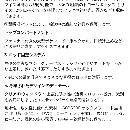
マイズ可能な収納が可能で、
5
3600種類のトロールボックス（
サ
イズ
: 27x18x4 cm）を整理してフックや釣り糸、浮きなども収納
できます。
衝撃吸収パッドにより、輸送中の繊細な釣具を保護します。
トップコンパートメント：
ファスナー付きの大型ポケットで、服やタオル、日焼け止めなど
の必需品に素早くアクセスできます。
3. ロッド固定システム
両側の丈夫なマジックテープストラップが釣竿やネットをしっか
り固定し、動いたり落下したりするのを防ぎます。
V
elcroの締め具合でさまざまな直径のロッドに対応します。
4. 考慮されたデザインのディテール
クリアIDウィンドウ：
上蓋に防水性の透明スロットを設け、識別
を容易にしました（大会ナンバーや連絡先情報など）。
耐水性・耐久性に優れた素材：
600
600Dオックスフォード生地
に
ポリ塩化ビニル（PVC）
コーティングを施し、裂けにくく水は
ねを防ぎ、湿気の多い環境でも中身を乾燥状態に保ちます。