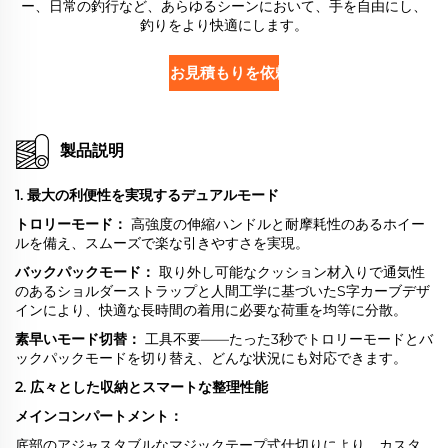
ー、日常の釣行など、あらゆるシーンにおいて、手を自由にし、
釣りをより快適にします。
お見積もりを依頼する
製品説明
1. 最大の利便性を実現するデュアルモード
トロリーモード：
高強度の伸縮ハンドルと耐摩耗性のあるホイー
ルを備え、スムーズで楽な引きやすさを実現。
バックパックモード：
取り外し可能なクッション材入りで通気性
のあるショルダーストラップと人間工学に基づいたS字カーブデザ
インにより、快適な長時間の着用に必要な荷重を均等に分散。
素早いモード切替：
工具不要――たった3秒でトロリーモードとバ
ックパックモードを切り替え、どんな状況にも対応できます。
2. 広々とした収納とスマートな整理性能
メインコンパートメント：
底部のアジャスタブルなマジックテープ式仕切りにより、カスタ