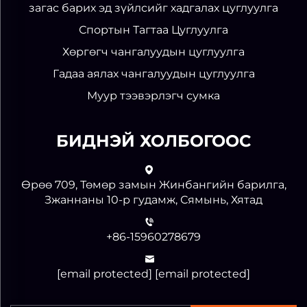
загас барих эд зүйлсийг хадгалах цуглуулга
Спортын Тагтаа Цуглуулга
Хөргөгч чангалуудын цуглуулга
Гадаа аялах чангалуудын цуглуулга
Муур тээвэрлэгч сумка
БИДНЭЙ ХОЛБОГООС
Өрөө 709, Төмөр замын Жинбангийн барилга,
Зжаннаны 10-р гудамж, Сямынь, Хятад
+86-15960278679
[email protected]
[email protected]