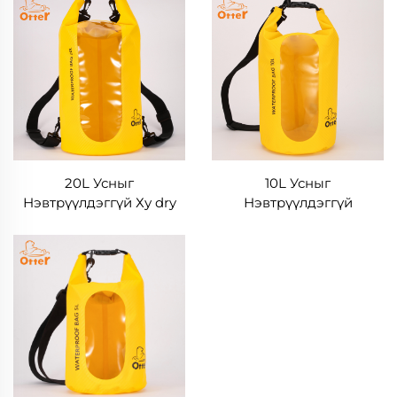
20L Усныг
10L Усныг
Нэвтрүүлдэггүй Ху dry
Нэвтрүүлдэггүй
Баг, Цэргийн Төрлийн
Цэргийн Төрлийн Ху dry
Сав
Баг