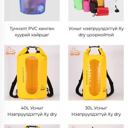
Туннэлт PVC хөнгөн
Усныг нэвтрүүлдэггүй Ху
хуурай хайрцаг
dry цоорхойтой
Дээврийн дээвэртэй
5L/10L/20L/30L/40L/60L
40L Усныг
30L Усныг
Нэвтрүүлдэггүй Ху dry
Нэвтрүүлдэггүй Ху dry
Баг, Цэргийн Төрлийн
Баг, Цэргийн Төрлийн
Сав
Сав