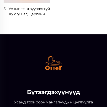
5L Усныг Нэвтрүүлдэггүй
Ху dry Баг, Цэргийн
Төрлийн Сав
Бүтээгдэхүүнүүд
Усанд тохирсон чангалуудын цуглуулга