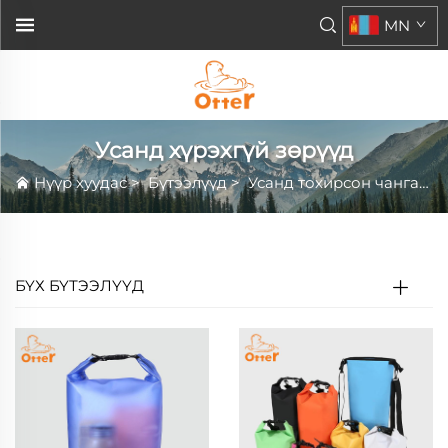
MN
Усанд хүрэхгүй зөрүүд
Нүүр хуудас
>
Бүтээлүүд
>
Усанд тохирсон чангалуудын цуглуулга
БҮХ БҮТЭЭЛҮҮД