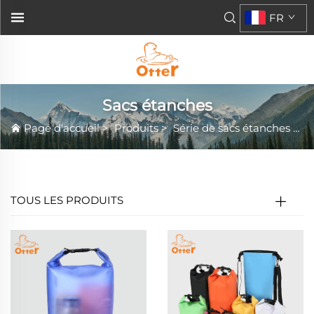
FR
Sacs étanches
Page d'accueil
>
Produits
>
Série de sacs étanches
>
S
TOUS LES PRODUITS