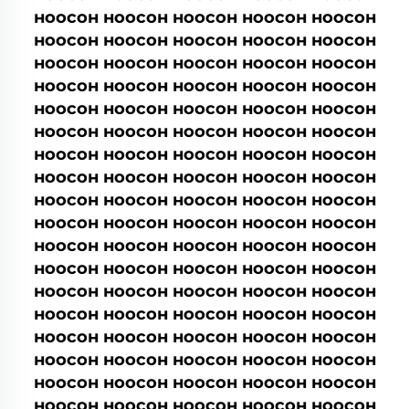
ноосон ноосон ноосон ноосон ноосон
ноосон ноосон ноосон ноосон ноосон
ноосон ноосон ноосон ноосон ноосон
ноосон ноосон ноосон ноосон ноосон
ноосон ноосон ноосон ноосон ноосон
ноосон ноосон ноосон ноосон ноосон
ноосон ноосон ноосон ноосон ноосон
ноосон ноосон ноосон ноосон ноосон
ноосон ноосон ноосон ноосон ноосон
ноосон ноосон ноосон ноосон ноосон
ноосон ноосон ноосон ноосон ноосон
ноосон ноосон ноосон ноосон ноосон
ноосон ноосон ноосон ноосон ноосон
ноосон ноосон ноосон ноосон ноосон
ноосон ноосон ноосон ноосон ноосон
ноосон ноосон ноосон ноосон ноосон
ноосон ноосон ноосон ноосон ноосон
ноосон ноосон ноосон ноосон ноосон