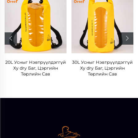
20L Усныг Нэвтрүүлдэггүй
30L Усныг Нэвтрүүлдэггүй
Ху dry Баг, Цэргийн
Ху dry Баг, Цэргийн
Төрлийн Сав
Төрлийн Сав