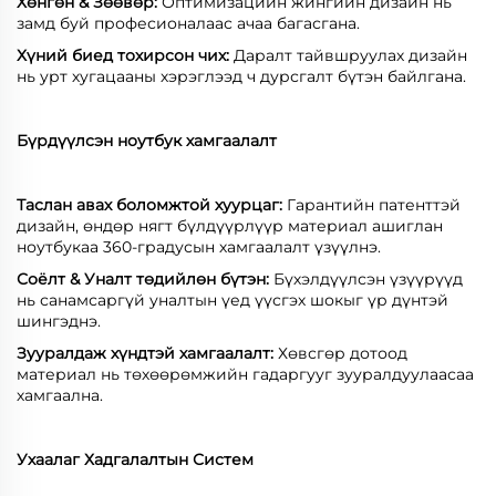
Хөнгөн & Зөөвөр:
Оптимизацийн жингийн дизайн нь
замд буй професионалаас ачаа багасгана.
Хүний биед тохирсон чих:
Даралт тайвшруулах дизайн
нь урт хугацааны хэрэглээд ч дурсгалт бүтэн байлгана.
Бүрдүүлсэн ноутбук хамгаалалт
Таслан авах боломжтой хуурцаг:
Гарантийн патенттэй
дизайн, өндөр нягт бүлдүүрлүүр материал ашиглан
ноутбукаа 360-градусын хамгаалалт үзүүлнэ.
Соёлт & Уналт төдийлөн бүтэн:
Бүхэлдүүлсэн үзүүрүүд
нь санамсаргүй уналтын үед үүсгэх шокыг үр дүнтэй
шингэднэ.
Зууралдаж хүндтэй хамгаалалт:
Хөвсгөр дотоод
материал нь төхөөрөмжийн гадаргууг зууралдуулаасаа
хамгаална.
Ухаалаг Хадгалалтын Систем