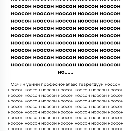
ноосон ноосон ноосон ноосон ноосон
ноосон ноосон ноосон ноосон ноосон
ноосон ноосон ноосон ноосон ноосон
ноосон ноосон ноосон ноосон ноосон
ноосон ноосон ноосон ноосон ноосон
ноосон ноосон ноосон ноосон ноосон
ноосон ноосон ноосон ноосон ноосон
ноосон ноосон ноосон ноосон ноосон
ноосон ноосон ноосон ноосон ноосон
но......
Орчин үеийн професионалаас төврөгдүүн ноосон
ноосон ноосон ноосон ноосон ноосон ноосон ноосон
ноосон ноосон ноосон ноосон ноосон ноосон ноосон
ноосон ноосон ноосон ноосон ноосон ноосон ноосон
ноосон ноосон ноосон ноосон ноосон ноосон ноосон
ноосон ноосон ноосон ноосон ноосон ноосон ноосон
ноосон ноосон ноосон ноосон ноосон ноосон ноосон
ноосон ноосон ноосон ноосон ноосон ноосон ноосон
ноосон ноосон ноосон ноосон ноосон ноосон ноосон