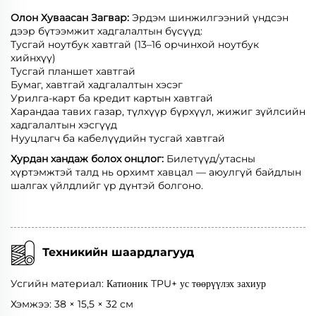
Олон Хуваасан Загвар:
Эрдэм шинжилгээний үндсэн
дээр бүтээмжит хадгалалтын бүсүүд:
Тусгай ноутбук хавтгай (13–16 орчинхой ноутбук
хийнхүү)
Тусгай планшет хавтгай
Бумаг, хавтгай хадгалалтын хэсэг
Урилга-карт ба кредит картын хавтгай
Харандаа тавих газар, түлхүүр бүрхүүл, жижиг зүйлсийн
хадгалалтын хэсгүүд
Нууцлагч ба кабелүүдийн тусгай хавтгай
Хурдан хандаж болох онцлог:
Билетүүд/утасны
хүртэмжтэй талд нь орхимт хавцал — аюулгүй байдлын
шалгах үйлдлийг үр дүнтэй болгоно.
Техникийн шаардлагууд
Усгийн материал:
TPU+
Катионик
ус төөрүүлэх захиур
Хэмжээ: 38 × 15,5 × 32 см