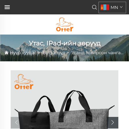
MN
Утас, IPad-ийн зөрүүд
Нүүр хуудас
>
Бүтээлүүд
>
Усанд тохирсон чангалуудын цуглуулга