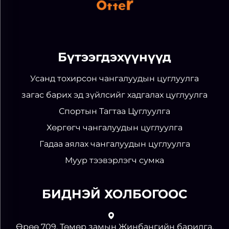
Бүтээгдэхүүнүүд
Усанд тохирсон чангалуудын цуглуулга
загас барих эд зүйлсийг хадгалах цуглуулга
Спортын Тагтаа Цуглуулга
Хөргөгч чангалуудын цуглуулга
Гадаа аялах чангалуудын цуглуулга
Муур тээвэрлэгч сумка
БИДНЭЙ ХОЛБОГООС
Өрөө 709, Төмөр замын Жинбангийн барилга,