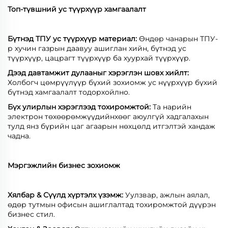
Топ-түвшний ус түүрхүүр хамгаалалт
Бүтнэд ТПУ ус түүрхүүр материал:
Өндөр чанарын ТПУ-
р хучин газрын даавуу ашиглан хийн, бүтнэд ус
түүрхүүр, цацрагт түүрхүүр ба хуурхай түүрхүүр.
Дээд давтамжит дулааныг хэрэглэн шовх хийлт:
Холбогч цөмрүүлүүр бүхий зохиомж ус нүүрхүүр бүхий
бүтнэд хамгаалалт тодорхойлно.
Бүх улирлын хэрэглээд тохиромжтой:
Та нарийн
электрон төхөөрөмжүүдийнхөөг аюулгүй хадгалахын
тулд янз бүрийн цаг агаарын нөхцөлд итгэлтэй хандаж
чадна.
Мэргэжлийн бизнес зохиомж
Хялбар & Сүүлд хүртэлх үзэмж:
Уулзвар, ажлын аялал,
өдөр тутмын офисын ашиглалтад тохиромжтой дүүрэн
бизнес стил.