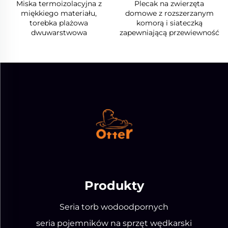
Miska termoizolacyjna z
Plecak na zwierzęta
miękkiego materiału,
domowe z rozszerzanym
torebka plażowa
komorą i siateczką
dwuwarstwowa
zapewniającą przewiewność
Produkty
Seria torb wodoodpornych
seria pojemników na sprzęt wędkarski