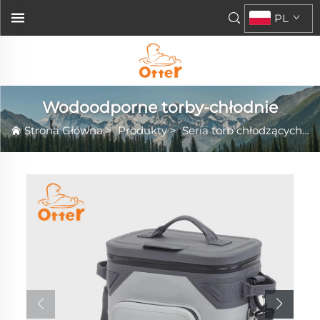
PL
Wodoodporne torby-chłodnie
Strona Główna
>
Produkty
>
Seria torb chłodzących
>