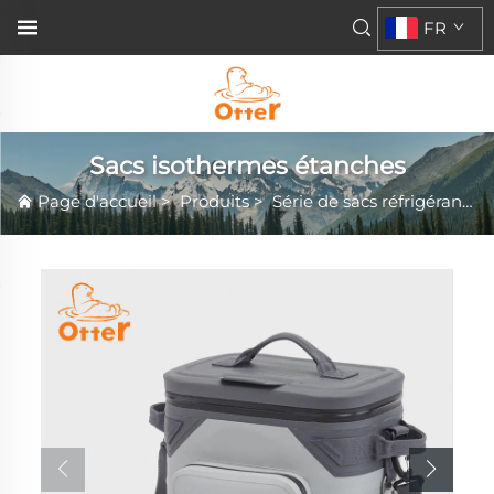
FR
Sacs isothermes étanches
Page d'accueil
>
Produits
>
Série de sacs réfrigérants