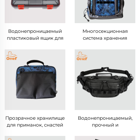
Водонепроницаемый
Многосекционная
пластиковый ящик для
система хранения
рыболовных снастей,
рыболовных снастей в
коробка для хранения
рюкзаке вместимостью
приманок с
3600 коробок для
перегородками,
снастей
которые можно снимать
Прозрачное хранилище
Водонепроницаемый,
для приманок, снастей
прочный и
для рыбалки
многофункциональный
поясной рюкзак для