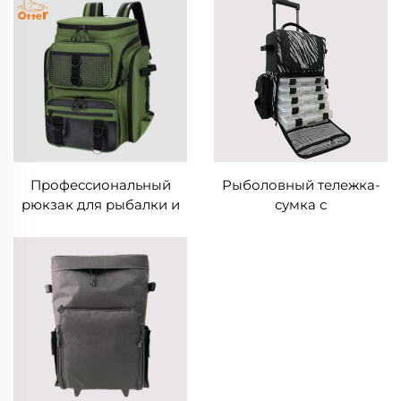
рыбалки
Профессиональный
Рыболовный тележка-
рюкзак для рыбалки и
сумка с
активного отдыха на
дополнительным
природе
отделением и съемным
органайзером для
снастей