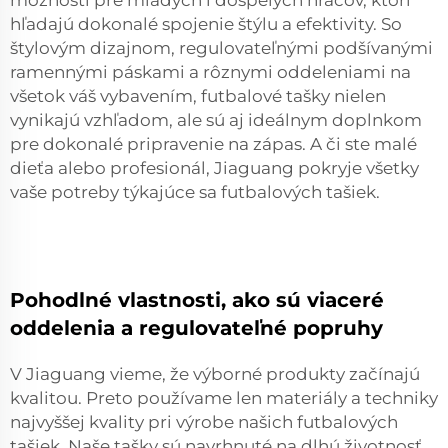
možnosti pre mladých i dospelých hráčov, ktorí
hľadajú dokonalé spojenie štýlu a efektivity. So
štylovým dizajnom, regulovateľnými podšívanými
ramennými páskami a rôznymi oddeleniami na
všetok váš vybavením, futbalové tašky nielen
vynikajú vzhľadom, ale sú aj ideálnym doplnkom
pre dokonalé pripravenie na zápas. A či ste malé
dieťa alebo profesionál, Jiaguang pokryje všetky
vaše potreby týkajúce sa futbalových tašiek.
Pohodlné vlastnosti, ako sú viaceré
oddelenia a regulovateľné popruhy
V Jiaguang vieme, že výborné produkty začínajú
kvalitou. Preto používame len materiály a techniky
najvyššej kvality pri výrobe našich futbalových
tašiek. Naše tašky sú navrhnuté na dlhú životnosť,