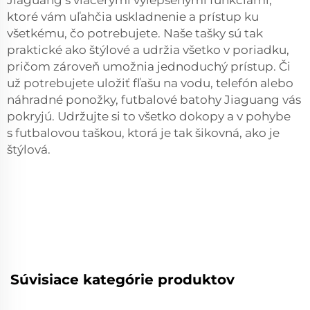
Jiaguang s viacerými vylepšenými funkciami,
ktoré vám uľahčia uskladnenie a prístup ku
všetkému, čo potrebujete. Naše tašky sú tak
praktické ako štýlové a udržia všetko v poriadku,
pričom zároveň umožnia jednoduchý prístup. Či
už potrebujete uložiť fľašu na vodu, telefón alebo
náhradné ponožky, futbalové batohy Jiaguang vás
pokryjú. Udržujte si to všetko dokopy a v pohybe
s futbalovou taškou, ktorá je tak šikovná, ako je
štýlová.
Súvisiace kategórie produktov