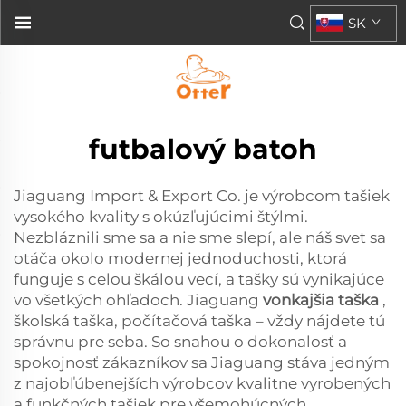
SK
futbalový batoh
Jiaguang Import & Export Co. je výrobcom tašiek
vysokého kvality s okúzľujúcimi štýlmi.
Nezbláznili sme sa a nie sme slepí, ale náš svet sa
otáča okolo modernej jednoduchosti, ktorá
funguje s celou škálou vecí, a tašky sú vynikajúce
vo všetkých ohľadoch. Jiaguang
vonkajšia taška
,
školská taška, počítačová taška – vždy nájdete tú
správnu pre seba. So snahou o dokonalosť a
spokojnosť zákazníkov sa Jiaguang stáva jedným
z najobľúbenejších výrobcov kvalitne vyrobených
a funkčných tašiek pre všemohúcných