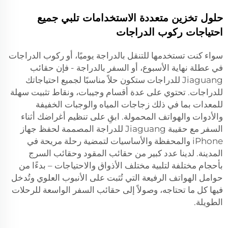
حلول تخزين متعددة الاستخدامات تلبي جميع
احتياجات ركوب الدراجات
سواء كنت تستخدمها للتنقل بالدراجة يوميًا، أو ركوب الدراجات
في عطلة نهاية الأسبوع، أو السفر بالدراجة - فإن حقائب
Jiaguang للدراجات ستكون حلاً مناسبًا لجميع احتياجاتك
للدراجات. تحتوي على عدة أقسام وجيبات، ونقاط تثبيت سهلة
للمعدات بما في ذلك زجاجات المياه والوجبات الخفيفة
والأدوات والهواتف المحمولة. ابقِ على تنظيم أغراضك أثناء
السفر مع حقيبة Jiaguang للدراجة المصممة لحفظ جهاز
iPhone والمحفظة والأساسيات لتمضية رحلة مريحة في
المدينة. لدينا عدد كبير من حقائب المقود وحقائب السرج
بأحجام مختلفة لتلبية مختلف الأذواق والاحتياجات – بدءًا من
حوامل الهواتف الرفيعة التي تُثبت على الأنبوب العلوي وتُدخل
فيها كل ما تحتاجه، وصولاً إلى حقائب السفر الواسعة للرحلات
الطويلة.