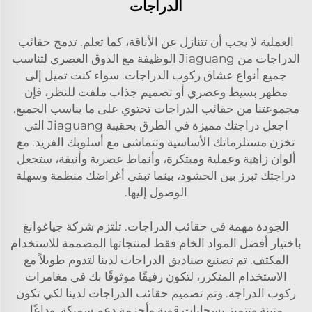
الدراجات
العملية لا يجب أن تتنازل عن الأناقة، كما تعلم. تدمج حقائب
الدراجات من Jiaguang الوظيفة مع الذوق العصري لتناسب
جميع أنواع عشاق ركوب الدراجات. سواء كنت تميل إلى
مظهر بسيط وعصري أو تصميم جذاب ملفت للنظر، فإن
مجموعتنا من حقائب الدراجات تحتوي على ما يناسب الجميع.
اجعل دراجتك مميزة في الطرق بحقيبة Jiaguang التي
تخزن مستلزماتك الأساسية وتتماشى مع أسلوبك الفريد. مع
ألوان زاهية وعملية ومبتكرة، وأنماط عصرية وأنيقة، ستجعل
دراجتك تبرز بين الحشود، بينما تبقى أغراضك منظمة وسهلة
الوصول إليها.
الجودة مهمة في حقائب الدراجات. تلتزم شركة جياغوانغ
باختيار أفضل المواد الخام فقط لمنتجاتها المصممة للاستخدام
المكثف. تم تصنيع صناديق الدراجات لدينا لتدوم طويلاً مع
الاستخدام المتكرر، لتكون رفيقًا موثوقًا بك في مغامرات
ركوب الدراجة. وتم تصميم حقائب الدراجات لدينا لكي تكون
متينة وتتميز بسحابات قوية وأحزمة دعم سميكة. وداعًا