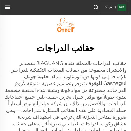
AR
حقائب الدراجات
حقائب الدراجات بالجملة، تقدم JIAGUANG للتصدير
والاستيراد مجموعة من حقائب المعدات التكتيكية للدراجين.
بالإضافة إلى كونها قوية ومقاومة للماء،
حقيبة جولف
Gashagul للوقوف
تتوفر بتصاميم عصرية متنوعة لأروع
الدراجات. مصنوعة من مواد قوية ومتينة، هذه الحقيبة مصممة
لتدوم طويلاً مع توفير حلول تخزين عملية تلبي جميع احتياجاتك
للدراجات. والأفضل من ذلك، أن شركة جياغوانغ توفر أسعاراً
جملة اقتصادية على هذه الحقائب الممتازة للدراجات — وهي
ضرورة لمتاجر التجزئة التي ترغب في استهداف شريحة
عشاق ركوب الدراجات. فيما يلي نظرة أقرب على حقائب
جياغوانغ للدراجات، ولماذا تمثل إضافة رائعة إلى متجرك.