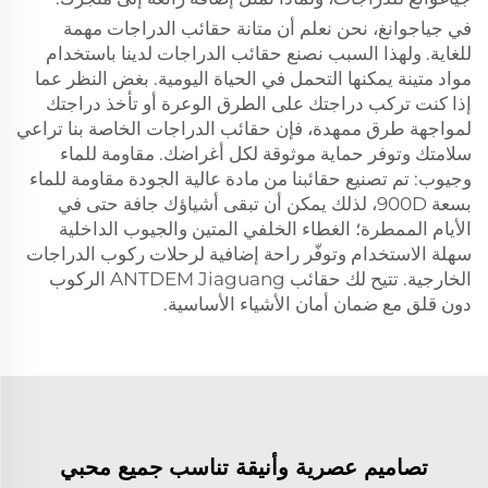
في جياجوانغ، نحن نعلم أن متانة حقائب الدراجات مهمة
للغاية. ولهذا السبب نصنع حقائب الدراجات لدينا باستخدام
مواد متينة يمكنها التحمل في الحياة اليومية. بغض النظر عما
إذا كنت تركب دراجتك على الطرق الوعرة أو تأخذ دراجتك
لمواجهة طرق ممهدة، فإن حقائب الدراجات الخاصة بنا تراعي
سلامتك وتوفر حماية موثوقة لكل أغراضك. مقاومة للماء
وجيوب: تم تصنيع حقائبنا من مادة عالية الجودة مقاومة للماء
بسعة 900D، لذلك يمكن أن تبقى أشياؤك جافة حتى في
الأيام الممطرة؛ الغطاء الخلفي المتين والجيوب الداخلية
سهلة الاستخدام وتوفّر راحة إضافية لرحلات ركوب الدراجات
الخارجية. تتيح لك حقائب ANTDEM Jiaguang الركوب
دون قلق مع ضمان أمان الأشياء الأساسية.
تصاميم عصرية وأنيقة تناسب جميع محبي