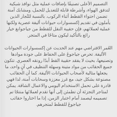
التصميم الأعلى تصنيفًا بإضافات عملية مثل نوافذ شبكية
لتدفق الهواء، وأشرطة قابلة للتعديل للحمل، ومشابك آمنة
تضمن احتواء القطط أثناء الركوب. بالنسبة للتُجار الذين
يأملون في تقديم إكسسوارات حيوانات أليفة عصرية ولكنها
عملية لعملائهم، فإن حقيبة النقل للقطط من جياجوانغ خيار
رائع بالتأكيد ليكون متاحًا في المتجر.
العُمر الافتراضي مهم عند الحديث عن إكسسوارات الحيوانات
الأليفة. تحرص جياجوڠ على الحفاظ على جودة موادها
وتصنيعها، بحيث لا يفقد حقيبة القط أبدًا رونقه العصري. تتكون
جميع الحقائب من مواد متينة وسهلة التنظيف في آنٍ واحد، ما
يجعلها مثالية لأصحاب الحيوانات الأليفة. كما أن الحقائب
مصنوعة بشكل جيد، مع غرز معززة وسحابات آمنة، لذا فهي
قادرة على تحمل الاستخدام اليومي والاعمال الشاقة. يمكن
لمتاجر التجزئة أن تطمئن إلى أنها تقدم لعملائها منتجًا تم
تصميمه ليصمد أمام اختبار الزمن، إذا ما اختاروا حقائب
جياجوڠ للقطط لمتجرهم.