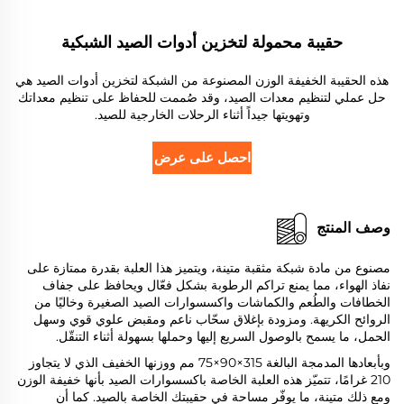
حقيبة محمولة لتخزين أدوات الصيد الشبكية
هذه الحقيبة الخفيفة الوزن المصنوعة من الشبكة لتخزين أدوات الصيد هي
حل عملي لتنظيم معدات الصيد، وقد صُممت للحفاظ على تنظيم معداتك
وتهويتها جيداً أثناء الرحلات الخارجية للصيد.
احصل على عرض أسعار
وصف المنتج
مصنوع من مادة شبكة مثقبة متينة، ويتميز هذا العلبة بقدرة ممتازة على
نفاذ الهواء، مما يمنع تراكم الرطوبة بشكل فعّال ويحافظ على جفاف
الخطافات والطُعم والكماشات واكسسوارات الصيد الصغيرة وخاليًا من
الروائح الكريهة. ومزودة بإغلاق سحّاب ناعم ومقبض علوي قوي وسهل
الحمل، ما يسمح بالوصول السريع إليها وحملها بسهولة أثناء التنقّل.
وبأبعادها المدمجة البالغة 315×90×75 مم ووزنها الخفيف الذي لا يتجاوز
210 غرامًا، تتميّز هذه العلبة الخاصة باكسسوارات الصيد بأنها خفيفة الوزن
ومع ذلك متينة، ما يوفّر مساحة في حقيبتك الخاصة بالصيد. كما أن