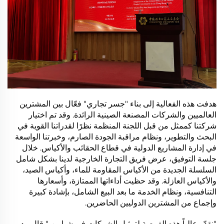
هدفت هذه الفعالية إلى بناء "جسر تجاري" فعّال بين المشترين
العالميين والشركات المصنعة الصينية الرائدة. وقد تم اختيار
شركتنا كممثل من قبل اللجنة المنظمة نظرًا لقدراتنا القوية في
البحث والتطوير، ونظام مراقبة الجودة الصارم، وخبرتنا الواسعة
في إدارة المشاريع الدولية في قطاع الحقائب والأكياس. خلال
جلسة التوفيق، عرض فريق التجارة الخارجية لدينا بشكل شامل
السلسلة الجديدة من الأكياس المقاومة للماء، وأكياس الصيد،
والأكياس العازلة. وقد حظيت أداءاتها الممتازة، وأسعارها
التنافسية، ونظام الخدمة ما بعد البيع الشامل، بإشادة كبيرة
وإجماع من المشترين الدوليين الحاضرين.
"نقدّر عالياً هذه الفرصة لتمثيل الشركات في شيامن،" قال مدير