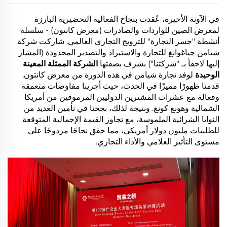
في الآونة الأخيرة، عُقدت بنجاح الفعالية التحضيرية البارزة
لمعرض الصين للواردات والصادرات (معرض كانتون) - سلسلة
أنشطة "جسر التجارة" للترويج التجاري العالمي. شاركت شركة
شيامن جياغوانغ للتجارة والاستيراد والتصدير المحدودة (المشار
إليها لاحقاً بـ "شركتنا") بشرف بصفتها
الشركة الممثلة المعينة
الوحيدة
لوفد تجارة شيامن في هذه الدورة من معرض كانتون.
قدمنا ظهورًا مميزًا في الحدث، حيث أجرينا مفاوضات متعمقة
وفعالة مع عشرات المشترين الدوليين المرموقين من أمريكا
الشمالية وهونغ كونغ. ونتيجة لذلك، نجحنا في تأمين العديد من
النوايا الشرائية الملموسة، مع تجاوز القيمة الإجمالية المتوقعة
للطلبيات مليون دولار أمريكي، مما حقق نجاحًا مزدوجًا على
مستوى التأثير العلامي والأداء التجاري.