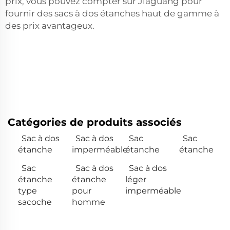
prix, vous pouvez compter sur Jiaguang pour
fournir des sacs à dos étanches haut de gamme à
des prix avantageux.
Catégories de produits associés
Sac à dos
Sac à dos
Sac
Sac
étanche
imperméable
étanche
étanche
Sac
Sac à dos
Sac à dos
étanche
étanche
léger
type
pour
imperméable
sacoche
homme