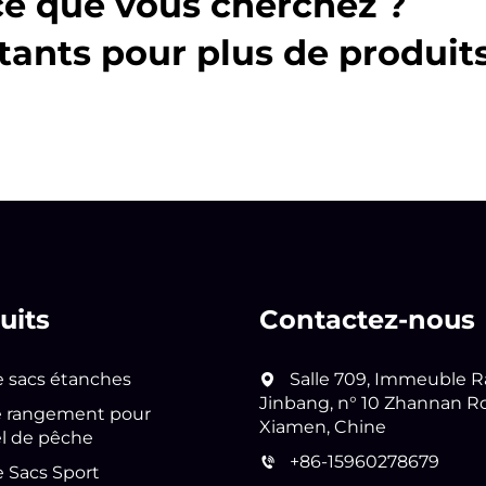
ce que vous cherchez ?
tants pour plus de produit
uits
Contactez-nous
e sacs étanches
Salle 709, Immeuble R
Jinbang, n° 10 Zhannan R
e rangement pour
Xiamen, Chine
l de pêche
+86-15960278679
e Sacs Sport