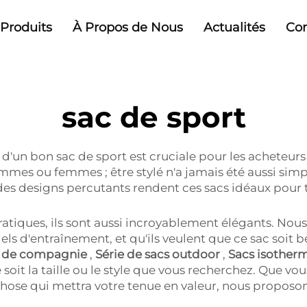
Produits
À Propos de Nous
Actualités
Con
sac de sport
 d'un bon sac de sport est cruciale pour les acheteur
mmes ou femmes ; être stylé n'a jamais été aussi sim
 des designs percutants rendent ces sacs idéaux pour
atiques, ils sont aussi incroyablement élégants. Nou
iels d'entraînement, et qu'ils veulent que ce sac soit 
ux de compagnie
,
Série de sacs outdoor
,
Sacs isother
oit la taille ou le style que vous recherchez. Que vous
hose qui mettra votre tenue en valeur, nous proposo