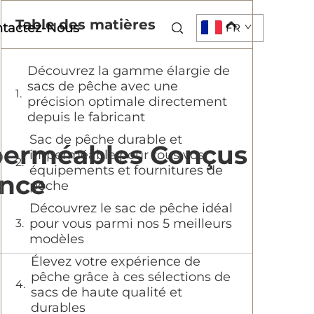
Table des matières
tactez-Nous
FR
Découvrez la gamme élargie de
sacs de pêche avec une
précision optimale directement
depuis le fabricant
Sac de pêche durable et
mperméables Conçus
imperméable pour tous vos
équipements et fournitures de
ance
pêche
Découvrez le sac de pêche idéal
pour vous parmi nos 5 meilleurs
modèles
Élevez votre expérience de
pêche grâce à ces sélections de
sacs de haute qualité et
durables