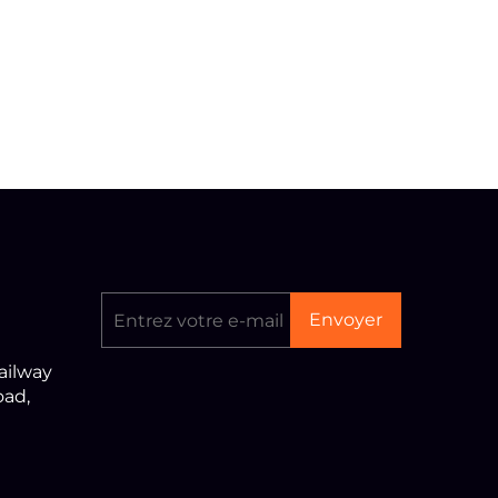
Envoyer
ailway
oad,