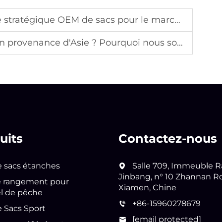
égique OEM de sacs pour le marché du Royaume-Uni
quoi nous sommes le fournisseur de confiance pour les marques mondiales
uits
Contactez-nous
e sacs étanches
Salle 709, Immeuble R
Jinbang, n° 10 Zhannan R
e rangement pour
Xiamen, Chine
l de pêche
+86-15960278679
e Sacs Sport
[email protected]