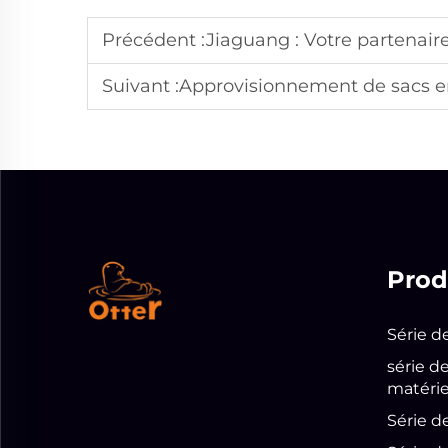
Précédent :
Jiaguang : Votre partenaire strat
Suivant :
Approvisionnement de sacs en provenance d'Asie ? Pour
Prod
Série d
série d
matérie
Série d