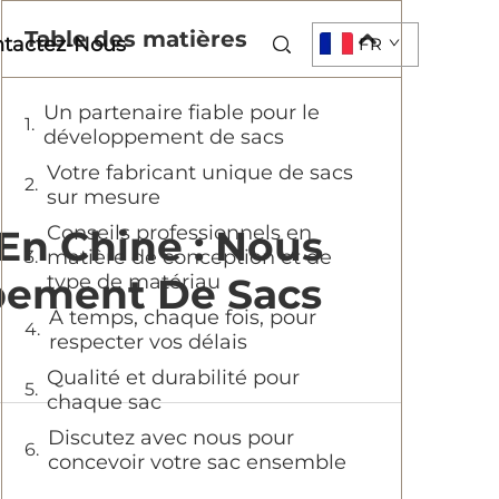
Table des matières
tactez-Nous
FR
Un partenaire fiable pour le
développement de sacs
Votre fabricant unique de sacs
sur mesure
Conseils professionnels en
En Chine : Nous
matière de conception et de
pement De Sacs
type de matériau
À temps, chaque fois, pour
respecter vos délais
Qualité et durabilité pour
chaque sac
Discutez avec nous pour
concevoir votre sac ensemble