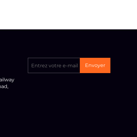
Envoyer
ailway
oad,