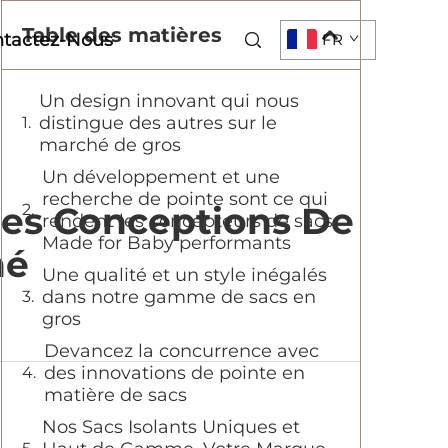
Table des matières
tactez-Nous
FR
Un design innovant qui nous
distingue des autres sur le
marché de gros
Un développement et une
recherche de pointe sont ce qui
es Conceptions De
rendent les concepteurs de sacs
Made for Baby performants
hé
Une qualité et un style inégalés
dans notre gamme de sacs en
gros
Devancez la concurrence avec
des innovations de pointe en
matière de sacs
Nos Sacs Isolants Uniques et