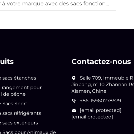
e marque avec des sacs fonctionnels sur mesure
uits
Contactez-nous
e sacs étanches
Salle 709, Immeuble R
Jinbang, n° 10 Zhannan R
e rangement pour
Xiamen, Chine
l de pêche
+86-15960278679
e Sacs Sport
[email protected]
e sacs réfrigérants
[email protected]
e sacs extérieurs
e Sacs pour Animaux de