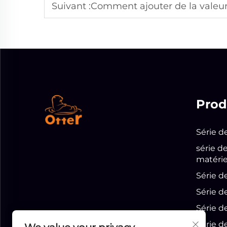
Suivant :
Comment ajouter de la valeur à votr
Prod
Série d
série d
matérie
Série d
Série d
Série d
Série d