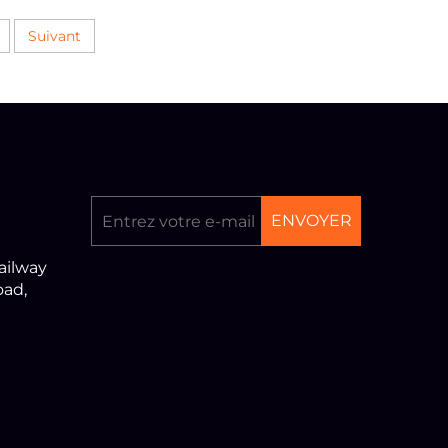
Suivant
ENVOYER
ailway
oad,