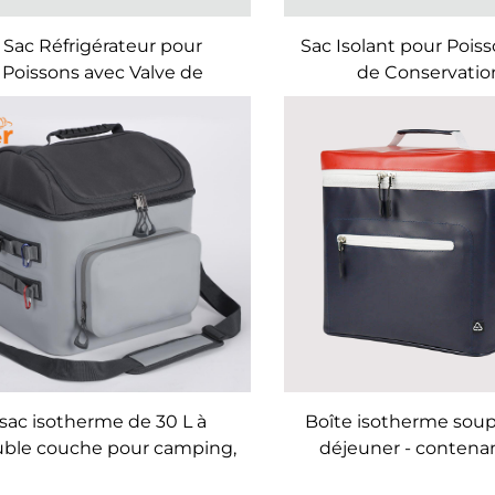
Sac Réfrigérateur pour
Sac Isolant pour Poiss
Poissons avec Valve de
de Conservatio
Vidange
sac isotherme de 30 L à
Boîte isotherme soup
ble couche pour camping,
déjeuner - contena
pique-nique et voyage
canettes