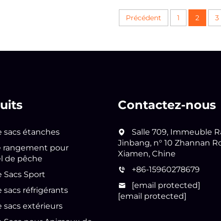
Précédent
1
2
3
uits
Contactez-nous
e sacs étanches
Salle 709, Immeuble R
Jinbang, n° 10 Zhannan R
e rangement pour
Xiamen, Chine
l de pêche
+86-15960278679
e Sacs Sport
[email protected]
e sacs réfrigérants
[email protected]
e sacs extérieurs