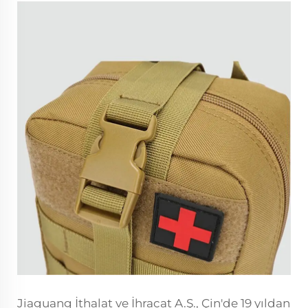
Jiaguang İthalat ve İhracat A.Ş., Çin'de 19 yıldan