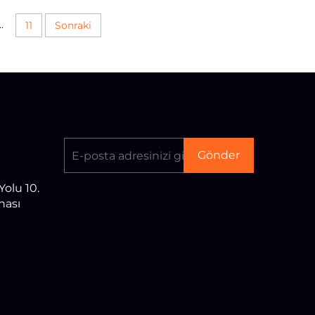
..
11
Sonraki
Gönder
olu 10.
nası