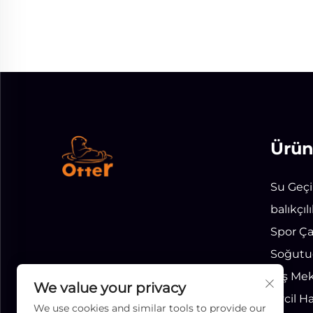
Ürün
Su Geçi
balıkçı
Spor Ça
Soğutuc
Dış Mek
We value your privacy
Evcil H
We use cookies and similar tools to provide our