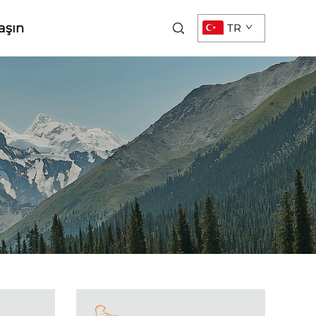
aşın
TR