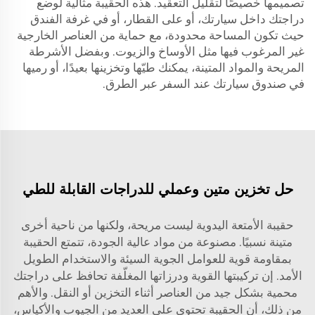
تصميمها خصيصًا لتقليل التعقيد. هذه الحقيبة مثالية لوضع
دراجتك داخل سيارتك، أو على القطار، أو في غرفة الفندق
حيث تكون المساحة محدودة، مع حماية من العناصر الخارجية
غير المرغوب فيها مثل الأوساخ والزيوت. وبفضل الأشرطة
المريحة والمواد المتينة، يمكنك طيّها وتخزينها بعيدًا، أو رميها
في صندوق سيارتك عند السفر عبر الطرق.
حل تخزين متين وعملي للدراجات القابلة للطي
حقيبة الأمتعة اليدوية ليست مريحة، ولكنها من ناحية أخرى
متينة نسبيًا. مصنوعة من مواد عالية الجودة، تتمتع الحقيبة
بمقاومة قوية للعوامل الجوية السيئة والاستخدام الطويل
الأمد. إن تركيبتها القوية ودرزاتها المغلّفة تحافظ على دراجتك
محمية بشكل جيد من العناصر أثناء التخزين أو النقل. والأهم
من ذلك، أن الحقيبة تحتوي على العديد من الجيوب والأكياس،