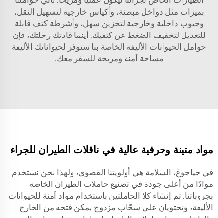
الطيارات الخاص بجرائنا ليكون عمليًا ومريحًا. تأتي حواملنا
بميزات مثل دواخل مبطنة، وأكياس خارجية لتسهيل النقل،
وجيوب داخلية وخارجية لتخزين سهل، وأشرطة كتف قابلة
للتعديل لتخفيف الضغط عن كتفيك. أينما قادتك رحلتك، فإن
حوامل الحيوانات الأليفة الخاصة بنا ستوفر لحيواناتك الأليفة
مساحة آمنة ومريحة للسفر معك.
مواد متينة وحرفية عالية في ناقلات الطيران للجراء
في جياجوڠ، السلامة هي أولويتنا القصوى، ولهذا نحن نستخدم
موادًا من أعلى جودة في تصنيع حاملات الطيران الخاصة
بجروباتنا. تم إنشاء كلا الحاملتين باستخدام مواد آمنة للحيوانات
الأليفة، وتحتويان على سحّاب مزدوج يمكن فتحه من الخارج