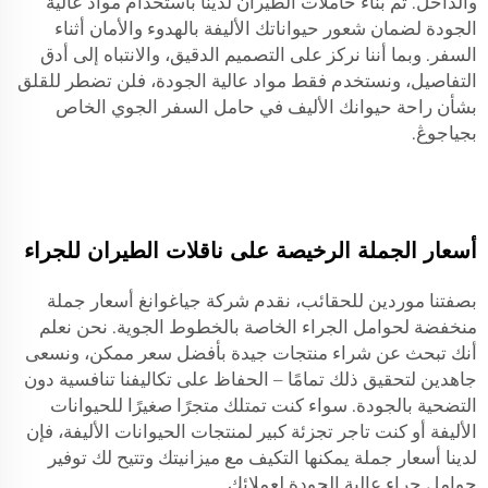
والداخل. تم بناء حاملات الطيران لدينا باستخدام مواد عالية
الجودة لضمان شعور حيواناتك الأليفة بالهدوء والأمان أثناء
السفر. وبما أننا نركز على التصميم الدقيق، والانتباه إلى أدق
التفاصيل، ونستخدم فقط مواد عالية الجودة، فلن تضطر للقلق
بشأن راحة حيوانك الأليف في حامل السفر الجوي الخاص
بجياجوڠ.
أسعار الجملة الرخيصة على ناقلات الطيران للجراء
بصفتنا موردين للحقائب، نقدم شركة جياغوانغ أسعار جملة
منخفضة لحوامل الجراء الخاصة بالخطوط الجوية. نحن نعلم
أنك تبحث عن شراء منتجات جيدة بأفضل سعر ممكن، ونسعى
جاهدين لتحقيق ذلك تمامًا – الحفاظ على تكاليفنا تنافسية دون
التضحية بالجودة. سواء كنت تمتلك متجرًا صغيرًا للحيوانات
الأليفة أو كنت تاجر تجزئة كبير لمنتجات الحيوانات الأليفة، فإن
لدينا أسعار جملة يمكنها التكيف مع ميزانيتك وتتيح لك توفير
حوامل جراء عالية الجودة لعملائك.