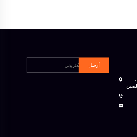
أرسل
،