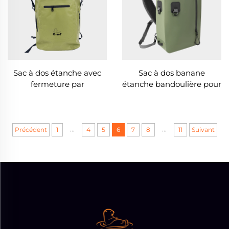
Sac à dos étanche avec
Sac à dos banane
fermeture par
étanche bandoulière pour
enroulement
pêche
...
...
Précédent
1
4
5
6
7
8
11
Suivant