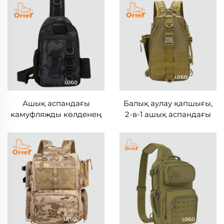
Ашық аспандағы
Балық аулау қапшығы,
камуфляжды көлденең
2-в-1 ашық аспандағы
қолтақты суға төзімді
рюкзак және көлденең
балық аулау қапшығы
қолтақты қапшық