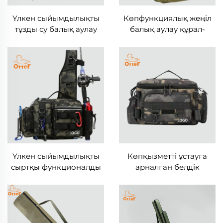
Үлкен сыйымдылықты
Көпфункциялық жеңіл
тұзды су балық аулау
балық аулау құрал-
құрал-жабдықтарының
жабдықтарының рюкзак
қапшығы
Үлкен сыйымдылықты
Көпқызметті ұстауға
сыртқы функционалды
арналған белдік
балық аулау қапшығы
қапшығы