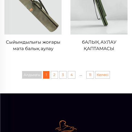
Сыйымдылығы жоғары
бАЛЫҚ АУЛАУ
мата балық аулау
ҚАПТАМАСЫ
қапшығы
...
Алдыңғы
1
2
3
4
11
Келесі