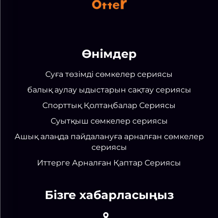
Өнімдер
Суға төзімді сөмкелер сериясы
балық аулау ыдыстарын сақтау сериясы
Спорттық Қолтаңбалар Сериясы
Суытқыш сөмкелер сериясы
Ашық алаңда пайдалануға арналған сөмкелер
сериясы
Иттерге Арналған Қаптар Сериясы
Бізге хабарласыңыз