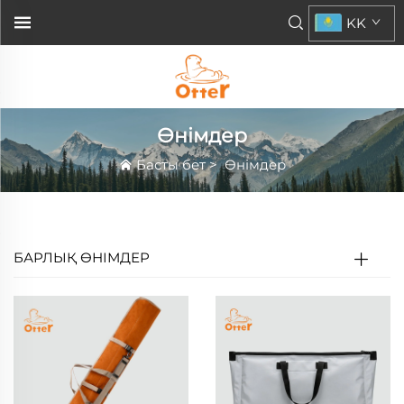
KK
Өнімдер
Басты бет
>
Өнімдер
БАРЛЫҚ ӨНІМДЕР