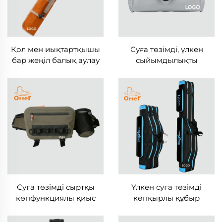
Қол мен иықтартқышы
Суға төзімді, үлкен
бар жеңіл балық аулау
сыйымдылықты
қапшығы
жылытуға арналған
балық аулау қапшығы
Суға төзімді сыртқы
Үлкен суға төзімді
көпфункциялы қиыс
көпқырлы құбыр
арқылы иықта
қорабы
тасымалданатын сантоқ