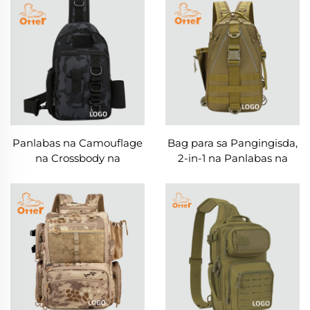
Panlabas na Camouflage
Bag para sa Pangingisda,
na Crossbody na
2-in-1 na Panlabas na
Panlaban sa Tubig na
Backpack at Crossbody
Bag para sa Mga
Bag
Kagamitan sa
Pangingisda