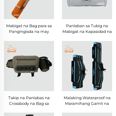
Mabigat na Bag para sa
Panlaban sa Tubig na
Pangingisda na may
Mabigat na Kapasidad na
Strap sa Kamay at Balikat
Panatag na Pangingisda
na Bag
Takip na Panlabas na
Malaking Waterproof na
Crossbody na Bag sa
Maramihang Gamit na
Balikat na Panatag na
Kaso para sa Pangingisda
Panahon