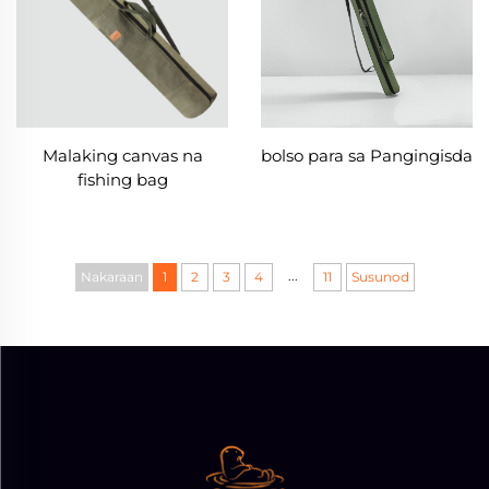
Malaking canvas na
bolso para sa Pangingisda
fishing bag
...
Nakaraan
1
2
3
4
11
Susunod