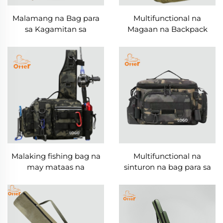
Malamang na Bag para
Multifunctional na
sa Kagamitan sa
Magaan na Backpack
Pangingisda sa Tubig
para sa Kagamitan sa
Alat
Pangingisda
Malaking fishing bag na
Multifunctional na
may mataas na
sinturon na bag para sa
kapasidad para sa labas
baywang
ng bahay