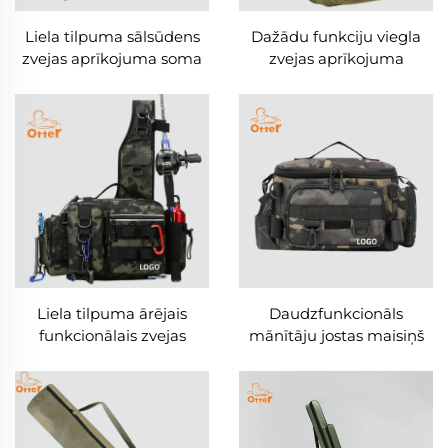
Liela tilpuma sālsūdens
Dažādu funkciju viegla
zvejas aprīkojuma soma
zvejas aprīkojuma
mugursoma
Liela tilpuma ārējais
Daudzfunkcionāls
funkcionālais zvejas
mānītāju jostas maisiņš
maisiņš