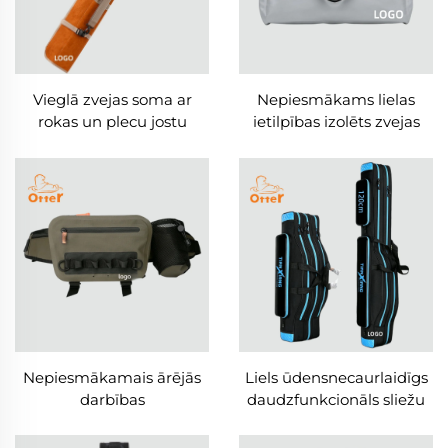
Vieglā zvejas soma ar
Nepiesmākams lielas
rokas un plecu jostu
ietilpības izolēts zvejas
maisiņš
Nepiesmākamais ārējās
Liels ūdensnecaurlaidīgs
darbības
daudzfunkcionāls sliežu
daudzfunkcionālais krūšu
maisiņš
soma