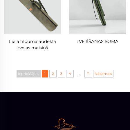
Liela tilpuma audekla
zVEJĪŠANAS SOMA
zvejas maisiņš
...
Iepriekšējais
1
2
3
4
11
Nākamais