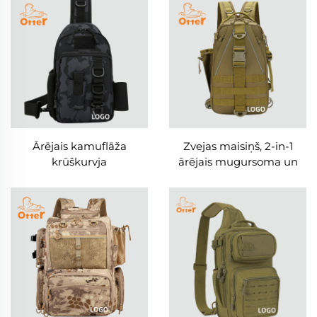
Ārējais kamuflāža
Zvejas maisiņš, 2-in-1
krūškurvja
ārējais mugursoma un
ūdensnecaurlaidīgais
krūškurvja maisiņš
zvejas piederumu maisiņš