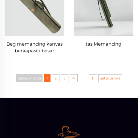
Beg memancing kanvas
tas Memancing
berkapasiti besar
...
Sebelumnya
1
2
3
4
11
Seterusnya